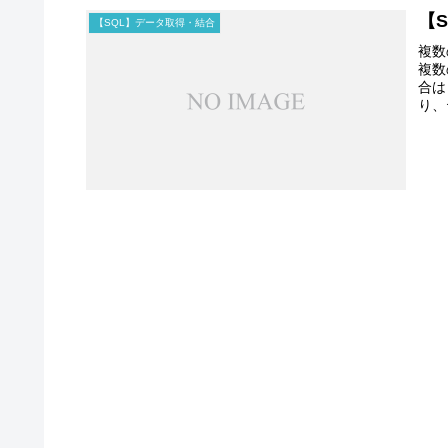
【S
【SQL】データ取得・結合
複数
複数
合は
り、