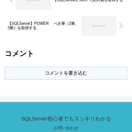
【SQLServer】POWER べき乗（2乗、
3乗）を取得する
コメント
コメントを書き込む
SQLServer初心者でもスッキリわかる
お問い合わせ