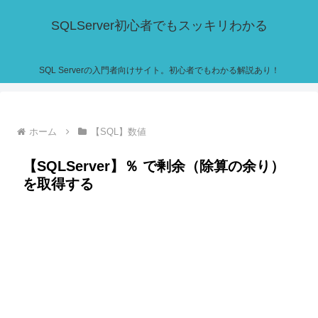
SQLServer初心者でもスッキリわかる
SQL Serverの入門者向けサイト。初心者でもわかる解説あり！
ホーム
【SQL】数値
【SQLServer】％ で剰余（除算の余り）
を取得する