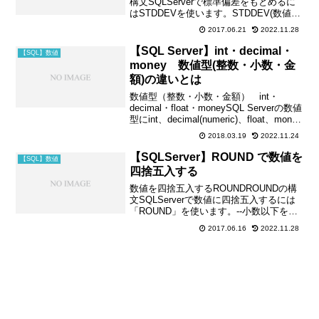
構文SQLServerで標準偏差をもとめるに
はSTDDEVを使います。STDDEV(数値)
標準偏差を返します。参照：STDEV
2017.06.21
2022.11.28
(Transact-SQL) | Microsoft Docs例1....
【SQL Server】int・decimal・
【SQL】数値
money 数値型(整数・小数・金
額)の違いとは
数値型（整数・小数・金額） int・
decimal・float・moneySQL Serverの数値
型にint、decimal(numeric)、float、money
があります。 int decimal float moneyそれ
2018.03.19
2022.11.24
ぞれの数...
【SQLServer】ROUND で数値を
【SQL】数値
四捨五入する
数値を四捨五入するROUNDROUNDの構
文SQLServerで数値に四捨五入するには
「ROUND」を使います。--小数以下を四
捨五入するROUND(数値)小数点以下の数
2017.06.16
2022.11.28
値を四捨五入します。--指定した少数桁で
四捨五入するROUND(数値,...