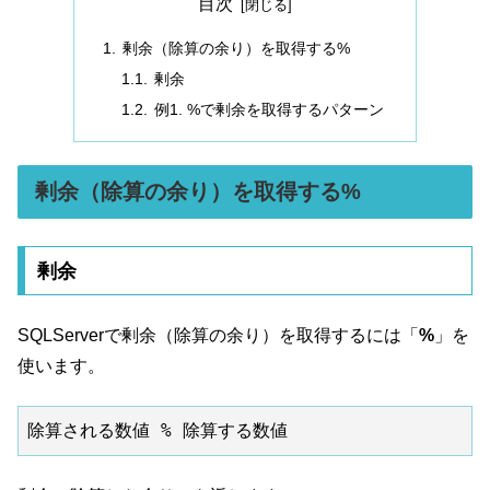
目次
剰余（除算の余り）を取得する%
剰余
例1. %で剰余を取得するパターン
剰余（除算の余り）を取得する%
剰余
SQLServerで剰余（除算の余り）を取得するには「
%
」を
使います。
除算される数値 % 除算する数値