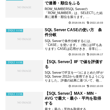
で連番・順位をふる
ROW_NUMBERSQL Serverの
「ROW_NUMBER」は、SELECTした結
果に連番・順位を振ります。
「ROW_NUMBER」の使い方を解説しま
2018.04.01
2022.10.03
す。ROW_NUMBERの使い方
ROW_NUMBER() OVER(ORDER BY...
SQL Server CASEの使い方 条
【SQL】その他
件分岐
SQL Serverで条件分岐するには、
「CASE」を使います。（他にはIIFもあ
ります）CASEは応用がきき、非常に重
要な構文になります。CASEは 「値」で
2018.03.25
2020.06.17
分岐する 「式」で分岐することができま
す。CASE(値で分岐)--CASEで条件...
【SQL Server】IIF で値を評価す
【SQL】その他
る
SQL ServerでIF文を一つにまとめたIIFが
SQL Server 2012から使用できるようにな
りました。評価の結果に基づいて、他の2
つの引数のいずれかを返します。
2018.03.24
2022.10.03
ACCESS VBA、VBでおなじみの関数で
す。IIF構文IIF(式...
【SQL Server】MAX・MIN・
【SQL】その他
AVG で最大・最小・平均を取得
する
最大・最小・平均を取得する