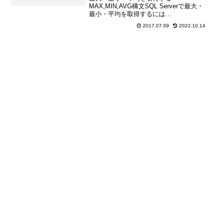
MAX,MIN,AVG構文SQL Serverで最大・
最小・平均を取得するには
MAX,MIN,AVGを使用します。MAX(列)列
2017.07.09
2022.10.14
の最大値を取得します。MIN(列)列の最小
値を取得します。AVG(列)列の平均を取得
し...