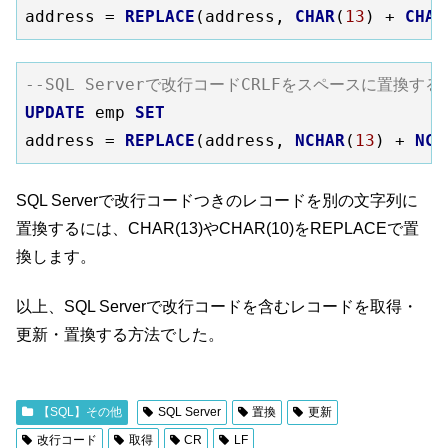
address = 
REPLACE
(address, 
CHAR
(
13
) + 
CHAR
--SQL Serverで改行コードCRLFをスペースに置換する(
UPDATE
 emp 
SET
address = 
REPLACE
(address, 
NCHAR
(
13
) + 
NCH
SQL Serverで改行コードつきのレコードを別の文字列に
置換するには、CHAR(13)やCHAR(10)をREPLACEで置
換します。
以上、SQL Serverで改行コードを含むレコードを取得・
更新・置換する方法でした。
【SQL】その他
SQL Server
置換
更新
改行コード
取得
CR
LF