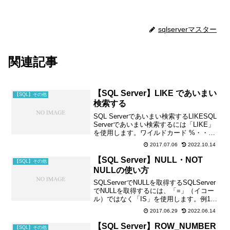
sqlserverマスター
関連記事
【SQL Server】LIKE であいまい
【SQL】その他
検索する
SQL Serverであいまい検索するLIKESQL
Serverであいまい検索するには「LIKE」
を使用します。ワイルドカード %・・・
複数文字用 _（アンダーバー）・・・1文
2017.07.06
2022.10.14
字のみ ・・・除外参照：LIKE (Transact-
SQL)...
【SQL Server】NULL・NOT
【SQL】その他
NULLの使い方
SQLServerでNULLを取得するSQLServer
でNULLを取得するには、「=」（イコー
ル）ではなく「IS」を使用します。例1.
NULLのレコードを検索するパターン--null
2017.06.29
2022.06.14
を検索するSELECT * FROM emp
WHER...
【SQL Server】ROW_NUMBER
【SQL】その他