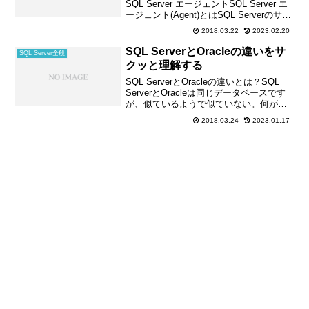
SQL Server エージェントSQL Server エ
ージェント(Agent)とはSQL Serverのサー
ビスの１つです。スケジュール化したジ
2018.03.22
2023.02.20
ョブを実行するのがSQL Server ...
SQL ServerとOracleの違いをサ
SQL Server全般
クッと理解する
SQL ServerとOracleの違いとは？SQL
ServerとOracleは同じデータベースです
が、似ているようで似ていない。何が違
うのかよくわからない・・・ということ
2018.03.24
2023.01.17
もあるかと思います。SQL Serverと
Oracleの違いをサク...