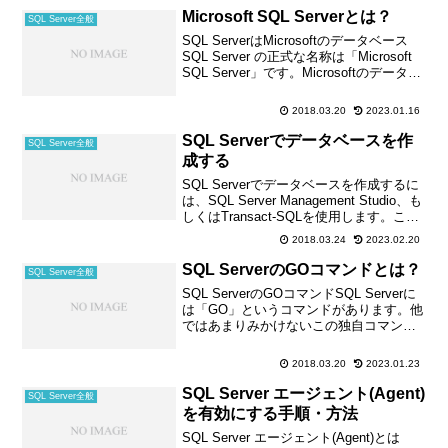
Microsoft SQL Serverとは？
SQL Server全般
SQL ServerはMicrosoftのデータベース
SQL Server の正式な名称は「Microsoft
SQL Server」です。Microsoftのデータベ
ースアプリケーションが「SQL Server」
です。SQL Server...
2018.03.20
2023.01.16
SQL Serverでデータベースを作
SQL Server全般
成する
SQL Serverでデータベースを作成するに
は、SQL Server Management Studio、も
しくはTransact-SQLを使用します。ここ
ではSQL Server Management Studioを使
2018.03.24
2023.02.20
用したデータベース...
SQL ServerのGOコマンドとは？
SQL Server全般
SQL ServerのGOコマンドSQL Serverに
は「GO」というコマンドがあります。他
ではあまりみかけないこの独自コマンド
「GO」を解説します。GO コマンドが使
用できるところGOコマンドはSQLコマン
2018.03.20
2023.01.23
ドのように見えますがSQLでは...
SQL Server エージェント(Agent)
SQL Server全般
を有効にする手順・方法
SQL Server エージェント(Agent)とは