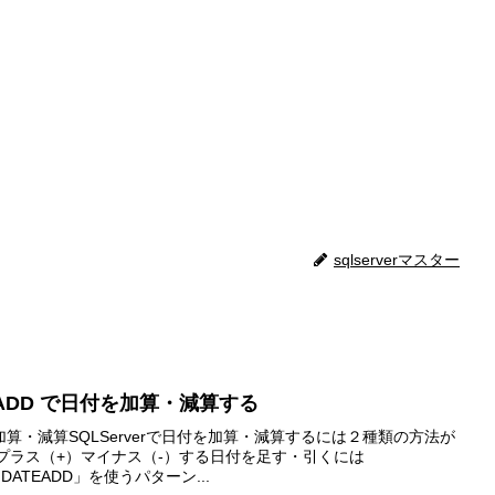
sqlserverマスター
ATEADD で日付を加算・減算する
算・減算SQLServerで日付を加算・減算するには２種類の方法が
う プラス（+）マイナス（-）する日付を足す・引くには
DATEADD」を使うパターン...