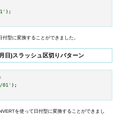
1'
);

1」を日付型に変換することができました。
年月日)スラッシュ区切りパターン
る
/01'
);

CONVERTを使って日付型に変換することができまし