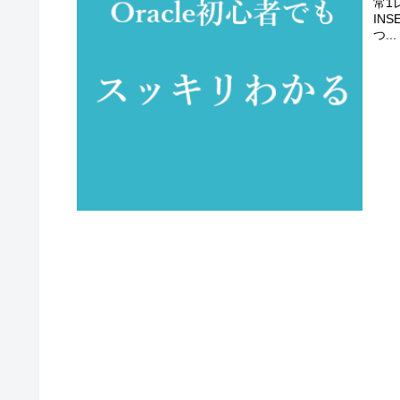
常1
IN
つ...