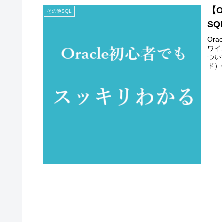
【O
その他SQL
SQ
Or
ワイ
つい
ド）O