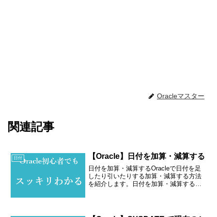
Oracleマスター
関連記事
【Oracle】日付を加算・減算する
日付
日付を加算・減算するOracleで日付を足
したり引いたりする加算・減算する方法
を紹介します。日付を加算・減算するに
は、日付型に数字をプラス・マイナスし
ます。例1. 現在日に1日足すパターン（加
算）--システム日付を取得するSELECT
SY...