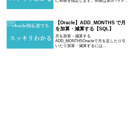
に和暦を指定します。和暦は第3パラメー
ターをNLS_CALENDAR = JAPANESE
IMPERIALとします。例1. 現在日を和暦
で取得するパターン...
【Oracle】ADD_MONTHS で月
日付
を加算・減算する【SQL】
月を加算・減算する
ADD_MONTHSOracleで月を足したり引
いたり加算・減算するには
ADD_MONTHSを使います。構文
ADD_MONTHS(日付,加算・減算する月
数)日付を指定された月数で加算・減算し
ます。例1. 現在日に1月足すパ...