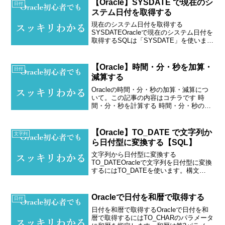
【Oracle】SYSDATE で現在のシ
日付
ステム日付を取得する
現在のシステム日付を取得する
SYSDATEOracleで現在のシステム日付を
取得するSQLは「SYSDATE」を使いま
す。例1. SYSDATEで現在の日付を取得
するパターン--システム日付を取得する
SELECT SYSDATE FROM...
【Oracle】時間・分・秒を加算・
日付
減算する
Oracleの時間・分・秒の加算・減算につ
いて。この記事の内容はコチラです 時
間・分・秒を計算する 時間・分・秒の書
き方がわからない今回は、Oracleの時
間・分・秒の加算・減算について紹介し
ます！時間・分・秒を加算・減算する日
【Oracle】TO_DATE で文字列か
文字列
付型の計算は...
ら日付型に変換する【SQL】
文字列から日付型に変換する
TO_DATEOracleで文字列を日付型に変換
するにはTO_DATEを使います。構文
TO_DATE(文字列,日付型)＜日付型＞
YYYY・・・西暦4桁 YY・・・西暦年下2
ケタ MM・・・月2桁 DD・・・日2桁...
Oracleで日付を和暦で取得する
日付
日付を和暦で取得するOracleで日付を和
暦で取得するにはTO_CHARのパラメータ