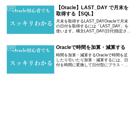
【Oracle】LAST_DAY で月末を
日付
取得する【SQL】
月末を取得するLAST_DAYOracleで月末
の日付を取得するには「LAST_DAY」を
使います。構文LAST_DAY(日付)指定され
た日付の月末日を取得します。例1. 当月
の月末を取得するパターン--システム日付
を取得するSELECT ...
Oracleで時間を加算・減算する
日付
時間を加算・減算するOracleで時間を足
したり引いたり加算・減算するには、日
付を時間に変換して日付型にプラス・マ
イナスします。例1. 現在時刻に1時間足す
パターン--システム日付を取得する
SELECT SYSDATE FROM DUAL;...