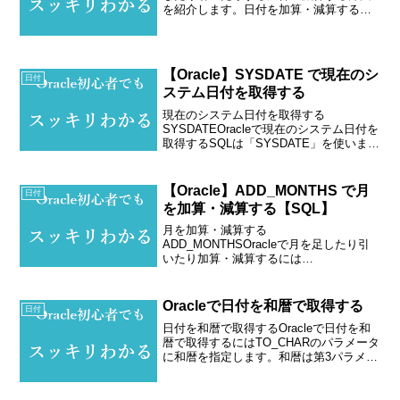
を紹介します。日付を加算・減算するに
は、日付型に数字をプラス・マイナスし
ます。例1. 現在日に1日足すパターン（加
算）--システム日付を取得するSELECT
SY...
【Oracle】SYSDATE で現在のシ
日付
ステム日付を取得する
現在のシステム日付を取得する
SYSDATEOracleで現在のシステム日付を
取得するSQLは「SYSDATE」を使いま
す。例1. SYSDATEで現在の日付を取得
するパターン--システム日付を取得する
SELECT SYSDATE FROM...
【Oracle】ADD_MONTHS で月
日付
を加算・減算する【SQL】
月を加算・減算する
ADD_MONTHSOracleで月を足したり引
いたり加算・減算するには
ADD_MONTHSを使います。構文
ADD_MONTHS(日付,加算・減算する月
数)日付を指定された月数で加算・減算し
Oracleで日付を和暦で取得する
日付
ます。例1. 現在日に1月足すパ...
日付を和暦で取得するOracleで日付を和
暦で取得するにはTO_CHARのパラメータ
に和暦を指定します。和暦は第3パラメー
ターをNLS_CALENDAR = JAPANESE
IMPERIALとします。例1. 現在日を和暦
で取得するパターン...