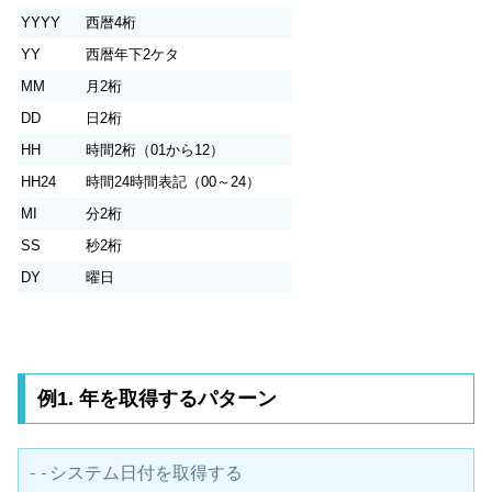
YYYY
西暦4桁
YY
西暦年下2ケタ
MM
月2桁
DD
日2桁
HH
時間2桁（01から12）
HH24
時間24時間表記（00～24）
MI
分2桁
SS
秒2桁
DY
曜日
例1. 年を取得するパターン
--システム日付を取得する