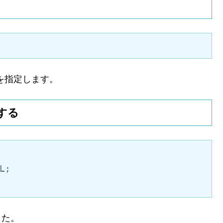
列を指定します。
する
L;

した。