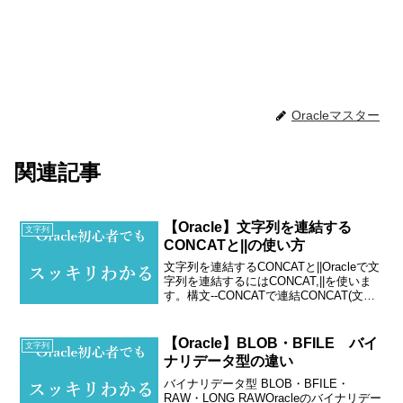
Oracleマスター
関連記事
【Oracle】文字列を連結する
文字列
CONCATと||の使い方
文字列を連結するCONCATと||Oracleで文
字列を連結するにはCONCAT,||を使いま
す。構文--CONCATで連結CONCAT(文字
列1,文字列2)--||で連結文字列1 || 文字列
2「CONCAT」と「||」を使って「文字列
1...
【Oracle】BLOB・BFILE バイ
文字列
ナリデータ型の違い
バイナリデータ型 BLOB・BFILE・
RAW・LONG RAWOracleのバイナリデー