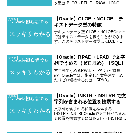
タ型は BLOB・BFILE・RAW・LONG
RAWがあります。 BLOB BFILE RAW
LONG RAWそれぞれどのような違いがあ
るのか解説...
【Oracle】CLOB・NCLOB テ
文字列
キストデータ型の特徴
テキストデータ型 CLOB・NCLOBOracle
ではテキストデータを扱うことができま
す。このテキストデータ型は CLOB・
NCLOBがあります。テキストデータ型
CLOB NCLOBそれぞれどのような違いが
あるのか解説します。（Oracl...
【Oracle】RPAD・LPAD で文字
文字列
列でうめる（ゼロ埋め）【SQL】
文字列でうめるRPAD・LPAD（ゼロ埋
め）Oracleでは、指定した文字列でうめ
たりゼロ埋めするには「RPAD」
「LPAD」を使います。構文LPAD(文字列,
桁数,うめる文字列)文字列の左側を指定桁
数うめますRPAD(文字列,桁数,うめる...
【Oracle】INSTR・INSTRB で文
文字列
字列が含まれる位置を検索する
文字列が含まれる位置を検索する
INSTR・INSTRBOracleで文字列が含まれ
る位置を検索するにはINSTR・INSTRBを
使います。構文INSTR(文字列,検索文字)
「INSTR」で文字列から検索文字が何文
字目にあるか検索します。IN...